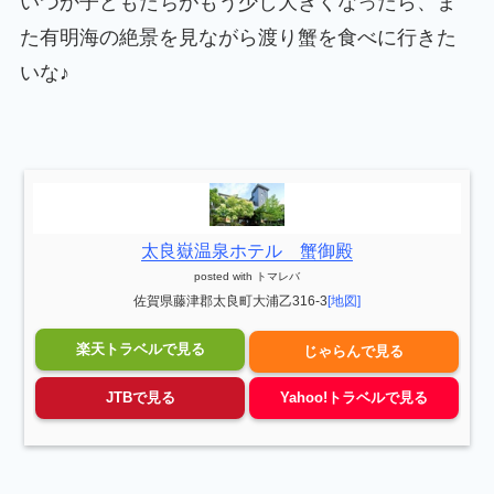
いつか子どもたちがもう少し大きくなったら、ま
た有明海の絶景を見ながら渡り蟹を食べに行きた
いな♪
太良嶽温泉ホテル 蟹御殿
posted with
トマレバ
佐賀県藤津郡太良町大浦乙316-3
[地図]
楽天トラベルで見る
じゃらんで見る
JTBで見る
Yahoo!トラベルで見る